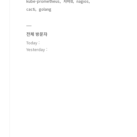
kube-prometheus
자바8
nagios
cacti
golang
전체 방문자
Today :
Yesterday :