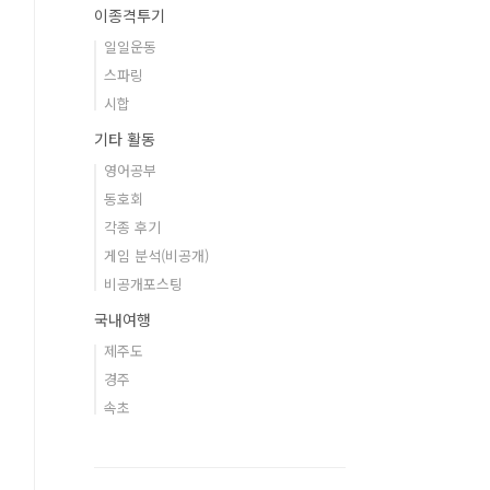
이종격투기
일일운동
스파링
시합
기타 활동
영어공부
동호회
각종 후기
게임 분석(비공개)
비공개포스팅
국내여행
제주도
경주
속초