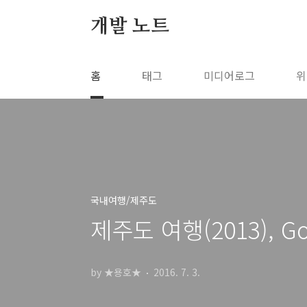
본문 바로가기
개발 노트
홈
태그
미디어로그
위
국내여행/제주도
제주도 여행(2013), G
by ★용호★
2016. 7. 3.