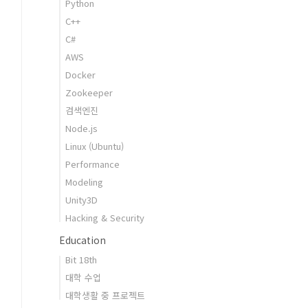
Python
C++
C#
AWS
Docker
Zookeeper
검색엔진
Node.js
Linux (Ubuntu)
Performance
Modeling
Unity3D
Hacking & Security
Education
Bit 18th
대학 수업
대학생활 중 프로젝트