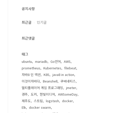
공지사항
최근글
인기글
최근댓글
태그
ubuntu
mariadb
Go언어
AWS
prometheus
Kubernetes
filebeat
자바8 인 액션
K8S
java8 in action
이것이자바다
Beanshell
쿠버네티스
멀티플레이어 게임 프로그래밍
jmeter
경주
도커
한빛미디어
AWSomeDay
제주도
스트림
logstash
docker
Elk
docker swarm