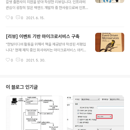
길벗 출판사의 지원을 받아 작성한 리뷰입니다. 인프라에
관심이 굉장히 많은 백엔드 개발자 중 한사람으로써 인프
라 관련 지식과 경험을 쌓으려고 노력하고 있다. 내가 겪었
0
0
2021. 6. 15.
던 팀들은 개발자로 이루어진 팀들이었기 때문에 인프라
구축에 있어서는 처음 시도해보는 것들이 많았었다. 그 중
어려움을 느꼈던 것은 내가 개발하고 있는 서비스를 충족
[리뷰] 이벤트 기반 마이크로서비스 구축
할 수 있는 인프라를 어떻게 구축할 것인가 설계하는 것이
글 내용
었다. 이 과정 중에 여러 시행착오를 거치기도 했고, 불필요
"한빛미디어 활동을 위해서 책을 제공받아 작성된 서평입
하게 비용을 낭비하기도 했으며 제대로 된 모니터링 시스
니다." 현재 재직 중인 회사에서는 마이크로서비스 아키텍
템을 갖추지 못해 장애가 발생했고 이로 인해 크게 당황하
처를 지향하면서 프로젝트를 진행하고 있다. 마이크로서비
기도 했었다. 이번에 리뷰하게 된 인프라 엔지니어 교과서
0
0
2021. 5. 30.
스에 대해서는 경험이 없었기 때문에 개발 초기 설계 단계
를 읽어보니 주먹구구식으로 했었던 인프라 설계를 어떻게
에서 공부도 많이 하고 고민도 많이 했었다. 또한 진행 중에
하면 더 체계적으로 할 수 있을지에 대한 해답을 ..
도 서버간 통신이나 데이터 관리, 사내 다른 팀에서 개발한
API 서버와의 연동 등 많은 시행착오를 거쳐야 했다. 이벤
트 기반 마이크로서비스 구축 책의 1장에서 여러 상황들에
이 블로그 인기글
대한 예를 들어가며 설명을 이어나가는데 너무나 공감되는
내용들이 많았다. 비즈니스 콘텍스트와 기술 콘텍스트 중
어느 것에 맞출 것인가도 프로젝트 초기에 고민을 했던 부
분 중에 하나였다. 실제로 기술 적인 부분에 초점을 맞춰 개
발을 진행하다보니 엔지니어 관점에서..