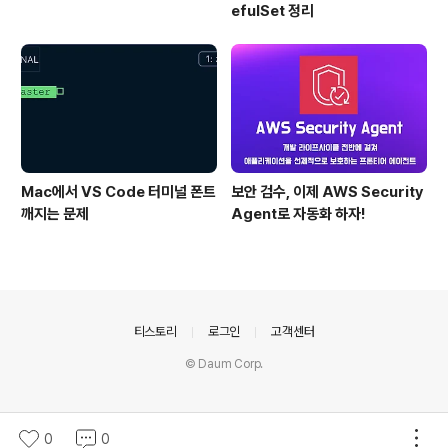
efulSet 정리
Mac에서 VS Code 터미널 폰트
보안 검수, 이제 AWS Security
깨지는 문제
Agent로 자동화 하자!
의안내
티스토리
로그인
고객센터
© Daum Corp.
0
0